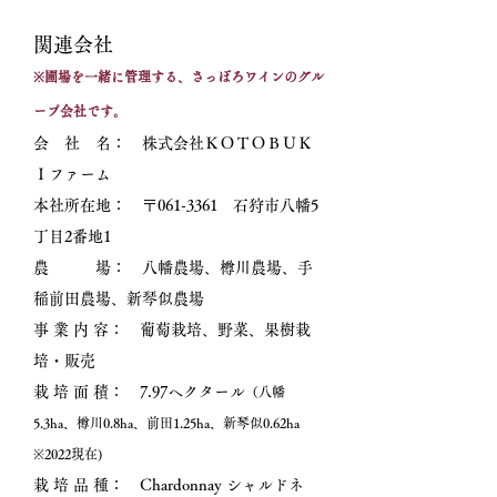
​関連会社
※圃
場を一緒に管理する、さっぽろワインのグル
ープ会社です
。
会 社 名： 株式会社ＫＯＴＯＢＵＫ
Ｉファーム
本社所在地： 〒061-3361 石狩市八幡5
丁目2番地1
​農 場： 八幡農場、樽川農場、手
稲前田農場、新琴似農場
事 業 内 容： 葡萄栽培、野菜、果樹栽
培・販売
栽 培 面 積： 7.97ヘクタール
（八幡
5.3ha、樽川​0.8ha、前田1.25ha、新琴似0.62ha
※2022現在)
栽 培 品 種： Chardonnay シャルドネ