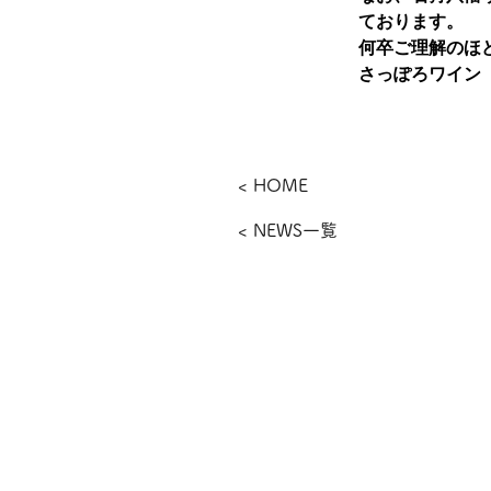
ております。
何卒ご理解のほ
さっぽろワイン
< HOME
< NEWS一覧
​さっぽろワイン株式会社
〒006-0805
札幌市手稲区新発寒5条1丁