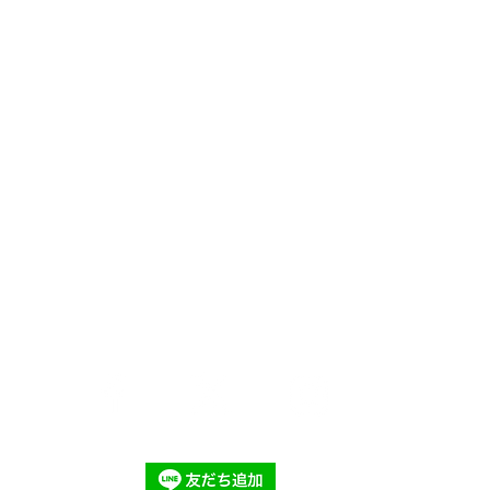
(月・火・水 / 事務所）
6 (木・金・土・日・祝日 / ショップ）
ことが多いため、お急ぎの場合を除き、ショップへのご
gmail.com
・金・土・日祝）